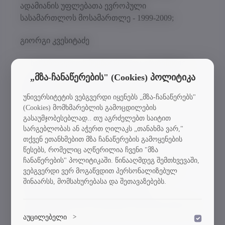
ადამიანის უფლებათა ევროპული
სასამართლოს მოსამართლე - 1999-2009;
გიორგი კვესიტაძე
— საქართველოს მეცნიერებათა ეროვნული
აკადემიის აკადემიკოსი; ტარიელ კვიციანი -
„მზა-ჩანაწერების" (Cookies) პოლიტიკა
სტუ-ის სამშენებლო ფაკულტეტის საინჟინრო
უნივერსიტეტის ვებგვერდი იყენებს „მზა-ჩანაწერებს"
მექანიკის და მშენებლობის ტექნიკური
(Cookies) მომხმარებლის გამოცდილების
ექსპერტიზის #101 დეპარტამენტის
გასაუმჯობესებლად.. თუ აგრძელებთ საიტით
ხელმძღვანელი, პროფესორი;
სარგებლობას ან აჭერთ ღილაკს „თანახმა ვარ,"
თქვენ ეთანხმებით მზა ჩანაწერების გამოყენების
ჯუმბერ იოსებიძე
წესებს, რომელიც აღწერილია ჩვენი "მზა
ჩანაწერების" პოლიტიკაში. წინააღმდეგ შემთხვევაში,
— სტუ-ის სატრანსპორტო სისტემებისა და
ვებგვერდი ვერ მოგაწვდით პერსონალიზებულ
მექანიკის ინჟინერიის ფაკულტეტის
შინაარსს, მომსახურებასა და შეთავაზებებს.
საავტომობილო ტრანსპორტისა და
ლოგისტიკის დეპარტამენტის ხელმძღვანელი,
პროფესორი;
აუცილებელი
>
დაშვება