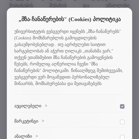
შეფასების შესახებ და უმაღლესი
საგანმანათლებლო დაწესებულებულებები
„მზა-ჩანაწერების" (Cookies) პოლიტიკა
შემუშავებენ მესამე მისიის სტრატეგიებს.
უნივერსიტეტის ვებგვერდი იყენებს „მზა-ჩანაწერებს"
(Cookies) მომხმარებლის გამოცდილების
გასაუმჯობესებლად.. თუ აგრძელებთ საიტით
პროექტს ახორციელებს კონსორციუმი, რომლის
სარგებლობას ან აჭერთ ღილაკს „თანახმა ვარ,"
შემადგენლობაში შედიან:
თქვენ ეთანხმებით მზა ჩანაწერების გამოყენების
წესებს, რომელიც აღწერილია ჩვენი "მზა
საქართველოს განათლებისა და მეცნიერების
ჩანაწერების" პოლიტიკაში. წინააღმდეგ შემთხვევაში,
სამინისტრო
ვებგვერდი ვერ მოგაწვდით პერსონალიზებულ
განათლების ხარისხის განვითარების
შინაარსს, მომსახურებასა და შეთავაზებებს.
ეროვნული ცენტრი
ივანე ჯავახიშვილის თბილისის სახელწიფო
უნივერსიტეტი (პროექტის კოორდინატორი)
აუცილებელი
>
დაშვება
საქართველოს ტექნიკური უნივერსიტეტი
ილიას სახელმწიფო უნივერსიტეტი
ვებსაიტის გამართული ფუნქციონირებისთვის
მარკეტინგი
>
დაშვება
თბილისის სახელწიფო სამედიცინო
აუცილებელი ქუქი-ფაილები.
უნივერსიტეტი
მარკეტინგული ქუქი-ფაილები გვეხმარება
ანალიზი
>