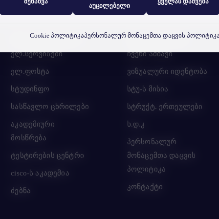
შენახვა
ყველას დაშვება
აუცილებელი
Cookie პოლიტიკა
პერსონალურ მონაცემთა დაცვის პოლიტიკ
სწრაფი ბმულები
სტუ-ის შესახებ
ელ.სერვისები
ჩვენი ამბავი
ელ.ფოსტა
ვიზუალური იდენტობა
სტუდინფო
სტუ-ს მისია
სასწავლო ცხრილები
სტრუქტ. ერთეულები
აკადემიური
ხ.დ.კ
მოსწრება
პერსონალურ
ტესტირების ცენტრი
მონაცემთა დაცვის
პოლიტიკა
cisco-ს აკადემია
კონტაქტი
ძებნა