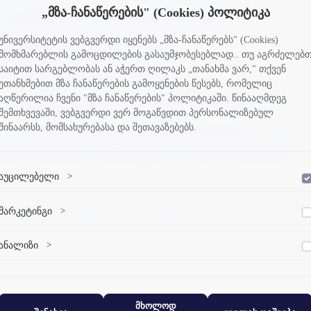
„მზა-ჩანაწერების" (Cookies) პოლიტიკა
 XII თანამშრომელთა საერთაშორისო კვირეული
უნივერსიტეტის ვებგვერდი იყენებს „მზა-ჩანაწერებს" (Cookies)
მეცნიერების სამაგისტრო პროგრამა
მომხმარებლის გამოცდილების გასაუმჯობესებლად.. თუ აგრძელებ
საიტით სარგებლობას ან აჭერთ ღილაკს „თანახმა ვარ," თქვენ
თაშორისო სტუდენტური შეჯიბრებები
ეთანხმებით მზა ჩანაწერების გამოყენების წესებს, რომელიც
აღწერილია ჩვენი "მზა ჩანაწერების" პოლიტიკაში. წინააღმდეგ
+ კონკურსში მონაწილეობის მსურველთათვის (XIV, XV)
შემთხვევაში, ვებგვერდი ვერ მოგაწვდით პერსონალიზებულ
შინაარსს, მომსახურებასა და შეთავაზებებს.
 კონკურსში მონაწილეობის მსურველთათვის (XII, XIII)
ენტის პრეზენტაცია ბიზნესტექნოლოგიების ფაკულტეტზე
აუცილებელი
>
დაშვება
ლ 807
ვებსაიტის გამართული ფუნქციონირებისთვის აუცილებელი ქუქი-
მარკეტინგი
>
12
|
შემდეგი გვერდი
|
ბოლო გვერდი
დაშვება
ფაილები.
მარკეტინგული ქუქი-ფაილები გვეხმარება პერსონალიზებული
ანალიზი
>
დაშვება
კონტენტისა და რეკლამების მიწოდებაში.
ანალიტიკური ქუქი-ფაილები გვეხმარება გავიგოთ, თუ როგორ
ურთიერთქმედებენ ვიზიტორები ჩვენს ვებსაიტთან.
მხოლოდ