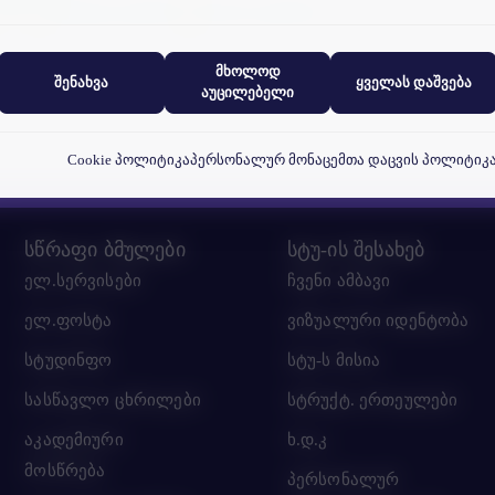
78
79
|
შემდეგი გვერდი
|
ბოლო გვერდი
ანალიტიკური ქუქი-ფაილები გვეხმარება გავიგოთ, თუ როგორ
ურთიერთქმედებენ ვიზიტორები ჩვენს ვებსაიტთან.
მხოლოდ
შენახვა
ყველას დაშვება
აუცილებელი
Cookie პოლიტიკა
პერსონალურ მონაცემთა დაცვის პოლიტიკ
სწრაფი ბმულები
სტუ-ის შესახებ
ელ.სერვისები
ჩვენი ამბავი
ელ.ფოსტა
ვიზუალური იდენტობა
სტუდინფო
სტუ-ს მისია
სასწავლო ცხრილები
სტრუქტ. ერთეულები
აკადემიური
ხ.დ.კ
მოსწრება
პერსონალურ