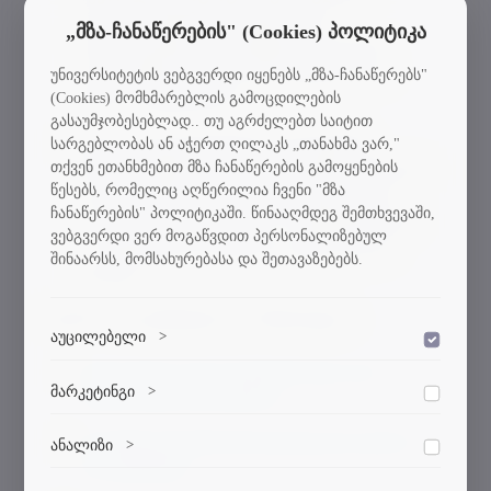
კოეფიციენტებით რანჟირების
„მზა-ჩანაწერების" (Cookies) პოლიტიკა
საფაკულტეტო დოკუმენტი (ჩასარიცხ
აპლიკანტთა სიები) განთავსდება 2025
უნივერსიტეტის ვებგვერდი იყენებს „მზა-ჩანაწერებს"
(Cookies) მომხმარებლის გამოცდილების
წლის 9 სექტემბერს;
გასაუმჯობესებლად.. თუ აგრძელებთ საიტით
სტუ-ის ფაკულტეტების დეკანატებში
სარგებლობას ან აჭერთ ღილაკს „თანახმა ვარ,"
თქვენ ეთანხმებით მზა ჩანაწერების გამოყენების
მაგისტრანტობის კანდიდატებმა სასწავლო
წესებს, რომელიც აღწერილია ჩვენი "მზა
და საფინანსო ხელშეკრულებები უნდა
ჩანაწერების" პოლიტიკაში. წინააღმდეგ შემთხვევაში,
გააფორმონ 2025 წლის 10 სექტემბრიდან
ვებგვერდი ვერ მოგაწვდით პერსონალიზებულ
17 სექტემბრის ჩათვლით (კვირა დღის
შინაარსს, მომსახურებასა და შეთავაზებებს.
გარდა).
საჭირო დოკუმენტები და ინსტრუქცია:
აუცილებელი
>
დაშვება
სამაგისტრო პროგრამებზე მისაღები
ვებსაიტის გამართული ფუნქციონირებისთვის
მარკეტინგი
>
ადგილების რაოდენობა
დაშვება
აუცილებელი ქუქი-ფაილები.
მარკეტინგული ქუქი-ფაილები გვეხმარება
მაგისტრატურაში ჩარიცხვისთვის საჭირო
ანალიზი
>
დაშვება
პერსონალიზებული კონტენტისა და რეკლამების
დოკუმენტები
მიწოდებაში.
ანალიტიკური ქუქი-ფაილები გვეხმარება გავიგოთ,