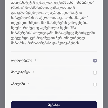
უნივერსიტეტის ვებგვერდი იყენებს „მზა-ჩანაწერებს"
(Cookies) მომხმარებლის გამოცდილების
ავტომობილის ელექტრული სისტემის
გასაუმჯობესებლად.. თუ აგრძელებთ საიტით
შეკეთება;
სარგებლობას ან აჭერთ ღილაკს „თანახმა ვარ,"
თქვენ ეთანხმებით მზა ჩანაწერების გამოყენების
ავტომობილის ძრავის შეკეთება;
წესებს, რომელიც აღწერილია ჩვენი "მზა
ჩანაწერების" პოლიტიკაში. წინააღმდეგ შემთხვევაში,
სამკერვალო წარმოება;
ვებგვერდი ვერ მოგაწვდით პერსონალიზებულ
შინაარსს, მომსახურებასა და შეთავაზებებს.
ფეხსაცმლისა და ტყავის ნაკეთობათა
წარმოება;
საბაჟო საქმე;
აუცილებელი
>
დაშვება
გრაფიკული დიზაინის შესრულება;
ვებსაიტის გამართული ფუნქციონირებისთვის
მარკეტინგი
>
დაშვება
აუცილებელი ქუქი-ფაილები.
ხის მხატვრული დამუშავება;
მარკეტინგული ქუქი-ფაილები გვეხმარება
ანალიზი
>
დაშვება
პერსონალიზებული კონტენტისა და რეკლამების
სარკინიგზო გადაზიდვები;
მიწოდებაში.
ანალიტიკური ქუქი-ფაილები გვეხმარება გავიგოთ,
ბეჭდვითი მედიატექნოლოგიები;
თუ როგორ ურთიერთქმედებენ ვიზიტორები ჩვენს
ვებსაიტთან.
შენახვა
მექანიკის ინჟინერიის ტექნიკოსი;