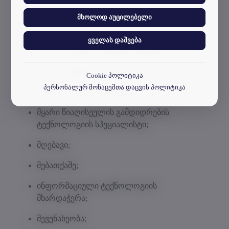
მექატრონიკა; სამრეწველო
მხოლოდ აუცილებელი
ავტომატიზაცია;
ყველას დაშვება
მაღალი ძაბვის ელექტროტექნიკოსი;
სამთო ტექნიკოსი;
Cookie პოლიტიკა
პერსონალურ მონაცემთა დაცვის პოლიტიკა
სამთო ელექტრომექანიკოსი;
მყარი წიაღისეულის გამდიდრების
ტექნოლოგიის სპეციალისტი;
მღებავი;
მებათქაშე;
ინფორმაციული ტექნოლოგიის
მხარდაჭერა;
მევენახეობა;