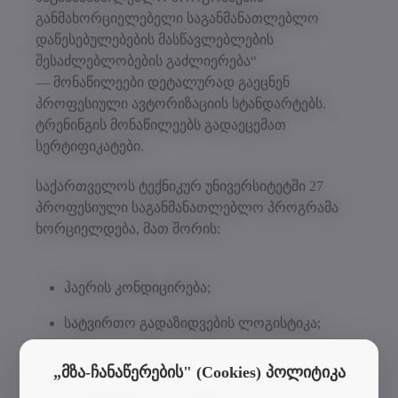
განმახორციელებელი საგანმანათლებლო
დაწესებულებების მასწავლებლების
შესაძლებლობების გაძლიერება“
— მონაწილეები დეტალურად გაეცნენ
პროფესიული ავტორიზაციის სტანდარტებს.
ტრენინგის მონაწილეებს გადაეცემათ
სერტიფიკატები.
საქართველოს ტექნიკურ უნივერსიტეტში 27
პროფესიული საგანმანათლებლო პროგრამა
ხორციელდება, მათ შორის:
ჰაერის კონდიცირება;
სატვირთო გადაზიდვების ლოგისტიკა;
საოფისე საქმე;
„მზა-ჩანაწერების" (Cookies) პოლიტიკა
ღონისძიების ორგანიზება;