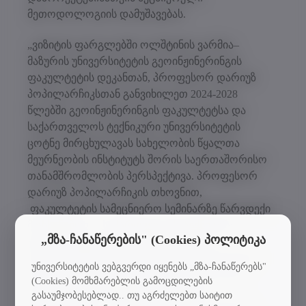
მეთოდოლოგიის დამუშავებას.
„ვიზიტის ფარგლებში ოლშტინის ვარმია–
მაზურის უნივერსიტეტის გეოინჟინერინგის
ფაკულტეტის დეკანთან, პროფესორ დარიუზ
პოპილარჩიკსთან განვიხილეთ 2024-2028
წლებში გეოინჟინერინგის ფაკულტეტსა და
საქართველოს ტექნიკური უნივერსიტეტის
ცოტნე მირცხულავას სახელობის წყალთა
მეურნეობის ინსტიტუტს შორის საერთაშორისო
თანამშრომლობის პერსპექტივა. პროფესორ
დარიუზ პოპილარჩიკის თხოვნით,
ფაკულტეტის სამეცნიერო სემინარზე წარვდექი
მოხსენებით - „საქართველოს ტექნიკური
„მზა-ჩანაწერების" (Cookies) პოლიტიკა
უნივერსიტეტის ცოტნე მირცხულავას
სახელობის წყალთა მეურნეობის ინსტიტუტის
უნივერსიტეტის ვებგვერდი იყენებს „მზა-ჩანაწერებს"
ინოვაციური კვლევები და საერთაშორისო
(Cookies) მომხმარებლის გამოცდილების
საგრანტო პროექტებში ინსტიტუტის
გასაუმჯობესებლად.. თუ აგრძელებთ საიტით