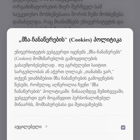
ორგანიზატორების მიერ შერჩეულ სამ
საუკეთესო მოხსენებათა შორის ჩემი მოხსენება
დასახელდა, რაც მიანიშნებს უნივერსიტეტის და
ფაკულტეტის წარმატებაზეც“.
„მზა-ჩანაწერების" (Cookies) პოლიტიკა
საერთაშორისო კონფერენციაში მუშაობდა
ექვსი სექცია, მათ შორის: ოპტიმიზაცია და
უნივერსიტეტის ვებგვერდი იყენებს „მზა-ჩანაწერებს"
ოპტიმალური მართვის პრობლემები;
(Cookies) მომხმარებლის გამოცდილების
გასაუმჯობესებლად.. თუ აგრძელებთ საიტით
მოდელირება და შებრუნებული ამოცანები;
სარგებლობას ან აჭერთ ღილაკს „თანახმა ვარ,"
ინტელექტუალური სისტემები; მათემატიკური
თქვენ ეთანხმებით მზა ჩანაწერების გამოყენების
სტატისტიკა და მასობრივი მომსახურების
წესებს, რომელიც აღწერილია ჩვენი "მზა
თეორია; არამკაფიო და სტოქასტური
ჩანაწერების" პოლიტიკაში. წინააღმდეგ შემთხვევაში,
მოდელირება; გამოყენებითი ამოცანები და
ვებგვერდი ვერ მოგაწვდით პერსონალიზებულ
ინფორმაციული ტექნოლოგიები.
შინაარსს, მომსახურებასა და შეთავაზებებს.
კონფერენციაზე წარდგენილი თემები უკვე
დაიბეჭდა პრეპრინტებში, შემდეგ ეტაპზე
აუცილებელი
>
დაშვება
ნაშრომებს მიენიჭება DOI, სამომავლოდ კი
ვებსაიტის გამართული ფუნქციონირებისთვის
დაიბეჭდება გამოცემა შპიგელის გამოცემის და