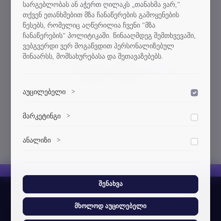
სარგებლობას ან აჭერთ ღილაკს „თანახმა ვარ,"
თქვენ ეთანხმებით მზა ჩანაწერების გამოყენების
წესებს, რომელიც აღწერილია ჩვენი "მზა
ჩანაწერების" პოლიტიკაში. წინააღმდეგ შემთხვევაში,
გვერდი, რომელსაც ეძებდით
ვებგვერდი ვერ მოგაწვდით პერსონალიზებულ
ვერ მოიძებნა.
შინაარსს, მომსახურებასა და შეთავაზებებს.
გთხოვთ დაბრუნდეთ
მთავარ გვერდზე
და
სცადოთ თავიდან
აუცილებელი
>
დაშვება
ვებსაიტის გამართული ფუნქციონირებისთვის
მარკეტინგი
>
დაშვება
აუცილებელი ქუქი-ფაილები.
მარკეტინგული ქუქი-ფაილები გვეხმარება
ანალიზი
>
დაშვება
პერსონალიზებული კონტენტისა და რეკლამების
მიწოდებაში.
ანალიტიკური ქუქი-ფაილები გვეხმარება გავიგოთ,
თუ როგორ ურთიერთქმედებენ ვიზიტორები ჩვენს
ვებსაიტთან.
შენახვა
სტუ-ის შესახებ
მხოლოდ აუცილებელი
ჩვენი ამბავი