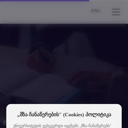
ENG
„მზა-ჩანაწერების" (Cookies) პოლიტიკა
ინგლისურენოვანი პროგრამები
უნივერსიტეტის ვებგვერდი იყენებს „მზა-ჩანაწერებს"