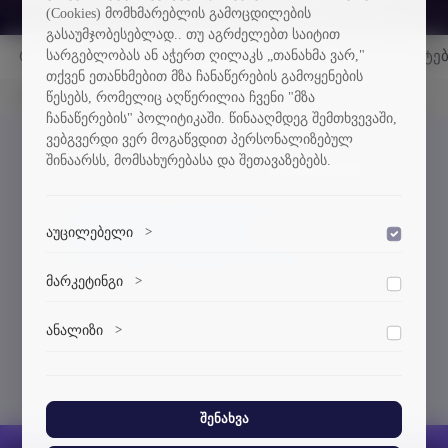
(Cookies) მომხმარებლის გამოცდილების
გასაუმჯობესებლად.. თუ აგრძელებთ საიტით
სარგებლობას ან აჭერთ ღილაკს „თანახმა ვარ,"
რატომ სტუ
ხშირად დასმული კითხვები
აბიტურიენტე
თქვენ ეთანხმებით მზა ჩანაწერების გამოყენების
მთავარი
მიღება
სამშენებლო
წესებს, რომელიც აღწერილია ჩვენი "მზა
ჩანაწერების" პოლიტიკაში. წინააღმდეგ შემთხვევაში,
ვებგვერდი ვერ მოგაწვდით პერსონალიზებულ
შინაარსს, მომსახურებასა და შეთავაზებებს.
1. სამოქალაქო ინჟინერია
CIVE Student Learning Outcomes
CIVE Undergraduate catalog
აუცილებელი
>
დაშვება
CIVE Program Educational Objectives
ვებსაიტის გამართული ფუნქციონირებისთვის
მარკეტინგი
>
დაშვება
აუცილებელი ქუქი-ფაილები.
მარკეტინგული ქუქი-ფაილები გვეხმარება
ანალიზი
>
დაშვება
პერსონალიზებული კონტენტისა და რეკლამების
მიწოდებაში.
ანალიტიკური ქუქი-ფაილები გვეხმარება გავიგოთ,
თუ როგორ ურთიერთქმედებენ ვიზიტორები ჩვენს
ვებსაიტთან.
შენახვა