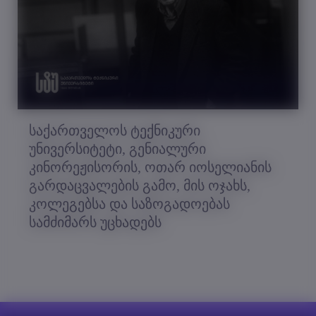
საქართველოს ტექნიკური
უნივერსიტეტი, გენიალური
კინორეჟისორის, ოთარ იოსელიანის
გარდაცვალების გამო, მის ოჯახს,
კოლეგებსა და საზოგადოებას
სამძიმარს უცხადებს