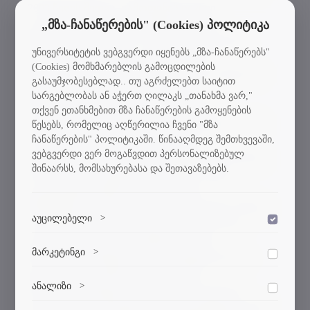
2003 წელს შედგა. გამოფენის ციკლი
„მზა-ჩანაწერების" (Cookies) პოლიტიკა
გაგრძელდა ევროპის მასშტაბით. მან
მოღვაწეობა დაიწყო როგორც მხატვარმა,
უნივერსიტეტის ვებგვერდი იყენებს „მზა-ჩანაწერებს"
შემდეგ კი გადავიდა კერამიკასა და
(Cookies) მომხმარებლის გამოცდილების
ქანდაკებაში. ანტონიო ბუონფილიო მუშაობს
გასაუმჯობესებლად.. თუ აგრძელებთ საიტით
სხვადასხვა მასალაში, მათ შორის
სარგებლობას ან აჭერთ ღილაკს „თანახმა ვარ,"
მარმარილოში, ქვასა და სხვადასხვა
თქვენ ეთანხმებით მზა ჩანაწერების გამოყენების
ლითონში. არის ერთ-ერთი საუკეთესო თავის
წესებს, რომელიც აღწერილია ჩვენი "მზა
ჩანაწერების" პოლიტიკაში. წინააღმდეგ შემთხვევაში,
პროფესიაში, ამდენად, დიზაინის
ვებგვერდი ვერ მოგაწვდით პერსონალიზებულ
საერთაშორისო სკოლის სტუდენტების წინაშე
შინაარსს, მომსახურებასა და შეთავაზებებს.
მისი საჯარო ლექციით წარდგენა, ჩვენი
ფაკულტეტის მუშაობის ერთ-ერთი
უმნიშვნელოვანესი ნაწილია. ხაზგასმით მინდა
აუცილებელი
>
აღვნიშნო, რომ დიზაინის საერთაშორისო
დაშვება
სკოლა აქტიურად თანამშრომლობს
ვებსაიტის გამართული ფუნქციონირებისთვის
მარკეტინგი
>
მსოფლიოს წამყვან უნივერსიტეტებთან და
დაშვება
აუცილებელი ქუქი-ფაილები.
ცნობილ დიზაინერებთან, დარგის
მარკეტინგული ქუქი-ფაილები გვეხმარება
ანალიზი
>
მაღალრეიტინგულ პროფესიონალებთან.
დაშვება
პერსონალიზებული კონტენტისა და რეკლამების
ისინი ჩამოდიან ჩვენთან და სტუდენტებისთვის
მიწოდებაში.