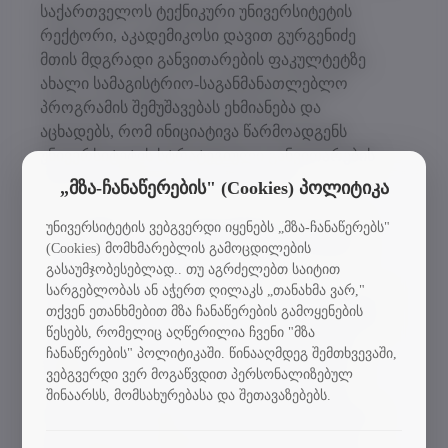
საქართველოს ტექნიკური უნივერსიტეტის
რექტორი, აკადემიკოსი დავით გურგენიძე
მთის მდგრადი განვითარების ფაკულტეტზე
ახალი სამაგისტრიო-საგანმანათლებლო
პროგრამის შემუშავებას ეხმიანება და
აცხადებს, რომ ინიციატივა წარმოადგენს
უნივერსიტეტის სტრატეგიული განვითარების
ერთ-ერთ უმნიშვნელოვანეს ეტაპს.
„მზა-ჩანაწერების" (Cookies) პოლიტიკა
მისი თქმით, პროგრამის მიზანია, მომავალ
უნივერსიტეტის ვებგვერდი იყენებს „მზა-ჩანაწერებს"
თაობას შესთავაზოს ინტერდისციპლინური
(Cookies) მომხმარებლის გამოცდილების
გასაუმჯობესებლად.. თუ აგრძელებთ საიტით
ცოდნა, რომელიც აერთიანებს
სარგებლობას ან აჭერთ ღილაკს „თანახმა ვარ,"
გარემოსდაცვით, სოციალურ, ეკონომიკურ და
თქვენ ეთანხმებით მზა ჩანაწერების გამოყენების
საინჟინრო კომპონენტებს. დავით გურგენიძის
წესებს, რომელიც აღწერილია ჩვენი "მზა
განცხადებით, პროგრამის დანერგვა ხელს
ჩანაწერების" პოლიტიკაში. წინააღმდეგ შემთხვევაში,
შეუწყობს ახალი თაობის სპეციალისტების
ვებგვერდი ვერ მოგაწვდით პერსონალიზებულ
აღზრდას, რომლებიც შეძლებენ როგორც
შინაარსს, მომსახურებასა და შეთავაზებებს.
მთიანი რეგიონების მდგრადი განვითარების
სტრატეგიების შემუშავებას, ისე ინოვაციური