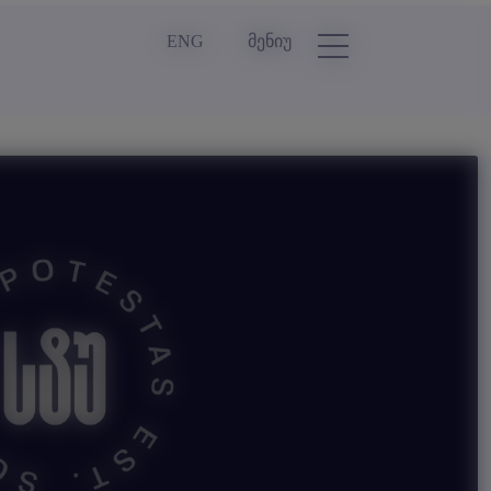
ENG
მენიუ