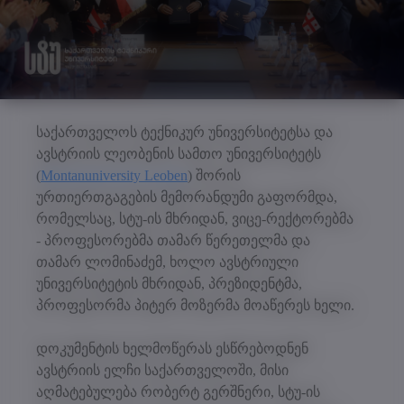
საქართველოს ტექნიკურ უნივერსიტეტსა და
ავსტრიის ლეობენის სამთო უნივერსიტეტს
(
Montanuniversity Leoben
) შორის
ურთიერთგაგების მემორანდუმი გაფორმდა,
რომელსაც, სტუ-ის მხრიდან, ვიცე-რექტორებმა
- პროფესორებმა თამარ წერეთელმა და
თამარ ლომინაძემ, ხოლო ავსტრიული
უნივერსიტეტის მხრიდან, პრეზიდენტმა,
პროფესორმა პიტერ მოზერმა მოაწერეს ხელი.
დოკუმენტის ხელმოწერას ესწრებოდნენ
ავსტრიის ელჩი საქართველოში, მისი
აღმატებულება რობერტ გერშნერი, სტუ-ის