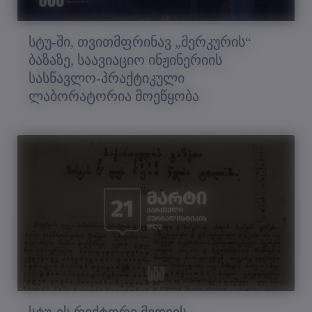
სტუ-ში, თვითმფრინავ „მერკურის“
ბაზაზე, საავიაციო ინჟინერიის
სასწავლო-პრაქტიკული
ლაბორატორია მოეწყობა
სტუ-ის რექტორი მედიის