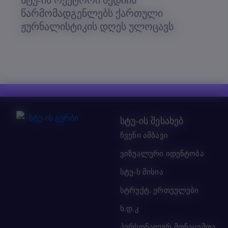
წარმომადგენლებს ქართული
ჟურნალისტიკის დღეს ულოცავს
სტუ-ის შესახებ
ჩვენი ამბავი
ვიზუალური იდენტობა
სტუ-ს მისია
სტრუქტ. ერთეულები
ხ.დ.კ
პერსონალურ მონაცემთა