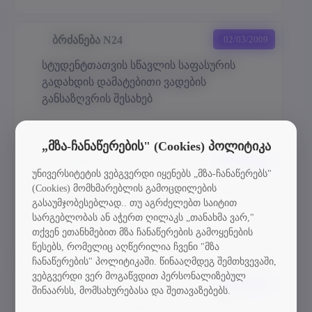
ბრძანება N24
02/03/2009
სტუდენტთათვის სწავლის საფასურის
გადახდის დამატებითი ვადების
განსაზღვრის შესახებ
„მზა-ჩანაწერების" (Cookies) პოლიტიკა
ბრძანება N25
02/03/2009
უნივერსიტეტის ვებგვერდი იყენებს „მზა-ჩანაწერებს"
2008/09 სასწავლო წლის სწავლის
(Cookies) მომხმარებლის გამოცდილების
გასაუმჯობესებლად.. თუ აგრძელებთ საიტით
საფასურის მეორე ნახევრის გადახდის
სარგებლობას ან აჭერთ ღილაკს „თანახმა ვარ,"
ვადების განსაზღვრის შესახებ A>
თქვენ ეთანხმებით მზა ჩანაწერების გამოყენების
წესებს, რომელიც აღწერილია ჩვენი "მზა
ჩანაწერების" პოლიტიკაში. წინააღმდეგ შემთხვევაში,
ვებგვერდი ვერ მოგაწვდით პერსონალიზებულ
ბრძანება N23
02/03/2009
შინაარსს, მომსახურებასა და შეთავაზებებს.
სტიპენდიის დანიშვნის წესის შესახებ