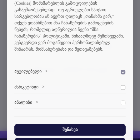
(Cookies) მომხმარებლის გამოცდილების
გასაუმჯობესებლად.. თუ აგრძელებთ საიტით
საპატიო
ჯილდოები
სარგებლობას ან აჭერთ ღილაკს „თანახმა ვარ,"
დოქტორები
თქვენ ეთანხმებით მზა ჩანაწერების გამოყენების
წესებს, რომელიც აღწერილია ჩვენი "მზა
ჩანაწერების" პოლიტიკაში. წინააღმდეგ შემთხვევაში,
ვებგვერდი ვერ მოგაწვდით პერსონალიზებულ
დიპლომი
რეკვიზიტები
შინაარსს, მომსახურებასა და შეთავაზებებს.
გენდერული თანასწორობის გეგმა
აუცილებელი
>
დაშვება
ვებსაიტის გამართული ფუნქციონირებისთვის
მარკეტინგი
>
დაშვება
აუცილებელი ქუქი-ფაილები.
მარკეტინგული ქუქი-ფაილები გვეხმარება
ანალიზი
>
დაშვება
პერსონალიზებული კონტენტისა და რეკლამების
მიწოდებაში.
ანალიტიკური ქუქი-ფაილები გვეხმარება გავიგოთ,
თუ როგორ ურთიერთქმედებენ ვიზიტორები ჩვენს
ვებსაიტთან.
შენახვა