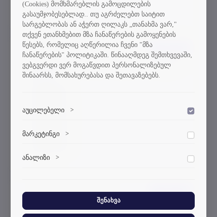
(Cookies) მომხმარებლის გამოცდილების
დანართი 2
გასაუმჯობესებლად.. თუ აგრძელებთ საიტით
სარგებლობას ან აჭერთ ღილაკს „თანახმა ვარ,"
თქვენ ეთანხმებით მზა ჩანაწერების გამოყენების
წესებს, რომელიც აღწერილია ჩვენი "მზა
MES 3 22 0000938419
24/08/2022
ჩანაწერების" პოლიტიკაში. წინააღმდეგ შემთხვევაში,
სტუდენტთა მობილობის წესით ჩარიცხვის
ვებგვერდი ვერ მოგაწვდით პერსონალიზებულ
შინაარსს, მომსახურებასა და შეთავაზებებს.
შესახებ
დანართი 1
დანართი 2
აუცილებელი
>
დანართი 3
დაშვება
დანართი 4
ვებსაიტის გამართული ფუნქციონირებისთვის
მარკეტინგი
>
დანართი 5
დაშვება
აუცილებელი ქუქი-ფაილები.
დანართი 6
მარკეტინგული ქუქი-ფაილები გვეხმარება
ანალიზი
>
დაშვება
პერსონალიზებული კონტენტისა და რეკლამების
მიწოდებაში.
ანალიტიკური ქუქი-ფაილები გვეხმარება გავიგოთ,
თუ როგორ ურთიერთქმედებენ ვიზიტორები ჩვენს
MES 9 22 0000913881
18/08/2022
ვებსაიტთან.
შენახვა
სამაგისტრო პროგრამებზე მისაღები