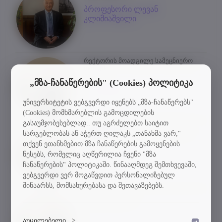
პროფესორი ლევან
კლიმიაშვილი
რექტორის მოადგილე სამეცნიერო
დარგში
„მზა-ჩანაწერების" (Cookies) პოლიტიკა
პროფესორი ზურაბ
გასიტაშვილი
უნივერსიტეტის ვებგვერდი იყენებს „მზა-ჩანაწერებს"
(Cookies) მომხმარებლის გამოცდილების
გასაუმჯობესებლად.. თუ აგრძელებთ საიტით
ადმინისტრაციის ხელმძღვანელი
სარგებლობას ან აჭერთ ღილაკს „თანახმა ვარ,"
(კანცლერი)
თქვენ ეთანხმებით მზა ჩანაწერების გამოყენების
კარლო კოპალიანი
წესებს, რომელიც აღწერილია ჩვენი "მზა
ჩანაწერების" პოლიტიკაში. წინააღმდეგ შემთხვევაში,
ვებგვერდი ვერ მოგაწვდით პერსონალიზებულ
შინაარსს, მომსახურებასა და შეთავაზებებს.
ვიცე კანცლერი
ნიკოლოზ ნებიერიძე
აუცილებელი
>