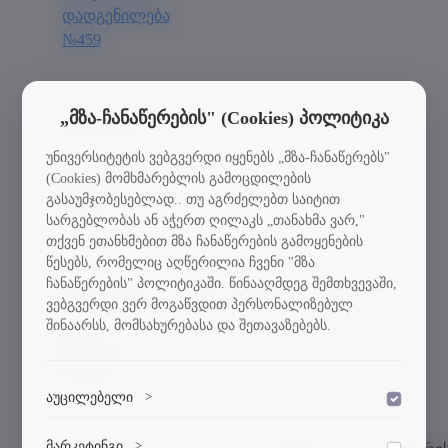
დადგენილება
№459
„მზა-ჩანაწერების" (Cookies) პოლიტიკა
საქართველოს
განათლებისა
და
უნივერსიტეტის ვებგვერდი იყენებს „მზა-ჩანაწერებს"
მეცნიერების
(Cookies) მომხმარებლის გამოცდილების
მინისტრის
გასაუმჯობესებლად.. თუ აგრძელებთ საიტით
ბრძანება №65-
სარგებლობას ან აჭერთ ღილაკს „თანახმა ვარ,"
ნ
თქვენ ეთანხმებით მზა ჩანაწერების გამოყენების
წესებს, რომელიც აღწერილია ჩვენი "მზა
საქართველოს
ჩანაწერების" პოლიტიკაში. წინააღმდეგ შემთხვევაში,
განათლებისა
ვებგვერდი ვერ მოგაწვდით პერსონალიზებულ
და
შინაარსს, მომსახურებასა და შეთავაზებებს.
მეცნიერების
მინისტრის
ბრძანება №99-
აუცილებელი
ნ
>
დაშვება
ვებსაიტის გამართული ფუნქციონირებისთვის
მარკეტინგი
>