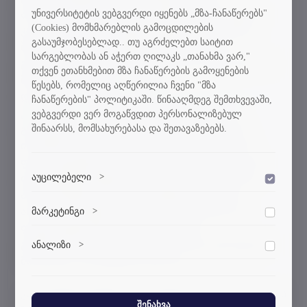
უნივერსიტეტის ვებგვერდი იყენებს „მზა-ჩანაწერებს"
პერსონალის მობილობა ტუშის უნივერსიტეტში.
(Cookies) მომხმარებლის გამოცდილების
კოორდინატორი უნივერსიტეტის მოთხოვნით,
გასაუმჯობესებლად.. თუ აგრძელებთ საიტით
შერჩეულმა აპლიკანტმა მობილობა უნდა
სარგებლობას ან აჭერთ ღილაკს „თანახმა ვარ,"
განახორციელოს და მონაწილეობა უნდა მიიღოს
თქვენ ეთანხმებით მზა ჩანაწერების გამოყენების
მიმდინარე წლის 8-12 ივნისს
წესებს, რომელიც აღწერილია ჩვენი "მზა
დაგეგმილ
თანამშრომელთა VI
I
საერთაშორისო
ჩანაწერების" პოლიტიკაში. წინააღმდეგ შემთხვევაში,
კვირეულში
. ღონისძიებაში მონაწილეობის
ვებგვერდი ვერ მოგაწვდით პერსონალიზებულ
შინაარსს, მომსახურებასა და შეთავაზებებს.
გადასახადია 120 ევრო. ადმინისტრაციულმა
თანამშრომელმა (საინჟინრო მიმართულების
ფაკულტეტებიდან) უნდა წარნოადგინოს თავის
აუცილებელი
>
ფაკულტეტზე მიმდინარე ორმაგი სადიპლომო
დაშვება
პროგრამების შესახებ პრეზენტაცია (ასეთის
ვებსაიტის გამართული ფუნქციონირებისთვის
მარკეტინგი
არსებობის შემეთხევვაში) და/ან განიხილოს
>
დაშვება
აუცილებელი ქუქი-ფაილები.
ფაკულტეტზე მსგავსი პროგრამების
მარკეტინგული ქუქი-ფაილები გვეხმარება
განხორციელების შესაძლებლობები კვირეულის
ანალიზი
>
დაშვება
პერსონალიზებული კონტენტისა და რეკლამების
მონაწილე კოლეგებთან ერთად.
მიწოდებაში.
ანალიტიკური ქუქი-ფაილები გვეხმარება გავიგოთ,
თუ როგორ ურთიერთქმედებენ ვიზიტორები ჩვენს
კონკურსში მომაწილეობის მსურველებმა 2026 წლის
ვებსაიტთან.
შენახვა