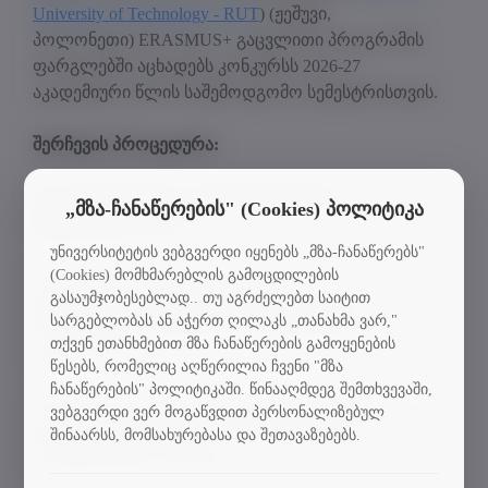
University of Technology - RUT
) (ჟეშუვი,
პოლონეთი) ERASMUS+ გაცვლითი პროგრამის
ფარგლებში აცხადებს კონკურსს 2026-27
აკადემიური წლის საშემოდგომო სემესტრისთვის.
შერჩევის პროცედურა:
ბაკალავრიატისა და მაგისტრატურის
„მზა-ჩანაწერების" (Cookies) პოლიტიკა
სტუდენტებისთვის
უნივერსიტეტის ვებგვერდი იყენებს „მზა-ჩანაწერებს"
(Cookies) მომხმარებლის გამოცდილების
საბუთების მიღების ბოლო ვადა: 20.04.26
გასაუმჯობესებლად.. თუ აგრძელებთ საიტით
უცხოურ ენაში ტესტირების ბოლო ვადა: 24.04.26
სარგებლობას ან აჭერთ ღილაკს „თანახმა ვარ,"
საკონკურსო კომისიასთან გასაუბრების ბოლო
თქვენ ეთანხმებით მზა ჩანაწერების გამოყენების
ვადა: 28.04.26
წესებს, რომელიც აღწერილია ჩვენი "მზა
ჩანაწერების" პოლიტიკაში. წინააღმდეგ შემთხვევაში,
პრაქტიკული ინფორმაცია ჟეშუვის ტექნოლოგიურ
ვებგვერდი ვერ მოგაწვდით პერსონალიზებულ
უნივერსიტეტში Erasmus+ მობილობასთან
შინაარსს, მომსახურებასა და შეთავაზებებს.
დაკავშირებით იხილეთ
აქ.