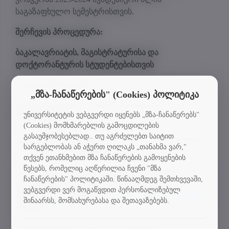
საგაზაფხულო სემესტრისთვის.
შერჩევის პროცედურა:
ბაკალავრიატის, მაგისტრატურისა და
დოქტორანტურის სტუდენტებისთვის
საბუთების მიღების ბოლო ვადა: 11.11.2023.
„მზა-ჩანაწერების" (Cookies) პოლიტიკა
ტესტირება უცხოურ ენაში ჩატარდება 2023 წლის 14
უნივერსიტეტის ვებგვერდი იყენებს „მზა-ჩანაწერებს"
ნოემბრამდე.
(Cookies) მომხმარებლის გამოცდილების
გასაუმჯობესებლად.. თუ აგრძელებთ საიტით
გასაუბრება საკონკურსო კომისიასთან ჩატარდება
სარგებლობას ან აჭერთ ღილაკს „თანახმა ვარ,"
2023 წლის 17 ნოემბრამდე.
თქვენ ეთანხმებით მზა ჩანაწერების გამოყენების
წესებს, რომელიც აღწერილია ჩვენი "მზა
ილდიზის ტექნიკურ უნივერსიტეტში მობილობასთან
ჩანაწერების" პოლიტიკაში. წინააღმდეგ შემთხვევაში,
დაკავშირებით დამატებით სასარგებლო
ვებგვერდი ვერ მოგაწვდით პერსონალიზებულ
ინფორმაცია, მათ შორის,
საინფორმაციო ცნობარი
,
შინაარსს, მომსახურებასა და შეთავაზებებს.
იხილეთ
აქ
.
უნივერსიტეტებს შორის გაფორმებული