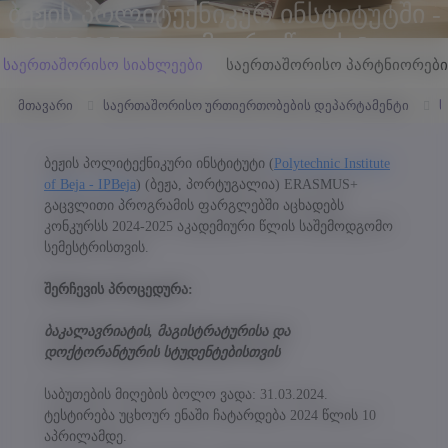
ბეჟის პოლიტექნიკურ ინსტიტუტში -
2024-2025 აკადემიური წლის I
საერთაშორისო სიახლეები
საერთაშორისო პარტნიორები
სემესტრი (სტუდენტებისთვის)
მთავარი
საერთაშორისო ურთიერთობების დეპარტამენტი
ს
ბეჟის პოლიტექნიკური ინსტიტუტი (
Polytechnic Institute
of Beja - IPBeja
) (ბეჟა, პორტუგალია) ERASMUS+
გაცვლითი პროგრამის ფარგლებში აცხადებს
კონკურსს 2024-2025 აკადემიური წლის საშემოდგომო
სემესტრისთვის.
შერჩევის პროცედურა:
ბაკალავრიატის, მაგისტრატურისა და
დოქტორანტურის სტუდენტებისთვის
„მზა-ჩანაწერების" (Cookies) პოლიტიკა
საბუთების მიღების ბოლო ვადა: 31.03.2024.
უნივერსიტეტის ვებგვერდი იყენებს „მზა-ჩანაწერებს" (Cookies) მომხმარებლის
გამოცდილების გასაუმჯობესებლად.. თუ აგრძელებთ საიტით სარგებლობას ან
ტესტირება უცხოურ ენაში ჩატარდება 2024 წლის 10
აჭერთ ღილაკს „თანახმა ვარ," თქვენ ეთანხმებით მზა ჩანაწერების გამოყენების
აპრილამდე.
წესებს, რომელიც აღწერილია ჩვენი "მზა ჩანაწერების" პოლიტიკაში. წინააღმდეგ