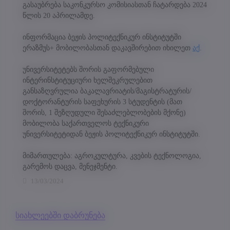
შემთხვევაში, ვებგვერდი ვერ მოგაწვდით პერსონალიზებულ შინაარსს,
გასაუბრება საკონკურსო კომისიასთან ჩატარდება 2024
მომსახურებასა და შეთავაზებებს.
წლის 20 აპრილამდე.
აუცილებელი
>
ინფორმაცია ბეჟის პოლიტექნიკურ ინსტიტუტში
დაშვება
ერაზმუს+ მობილობასთან დაკავშირებით იხილეთ
აქ
.
ვებსაიტის გამართული ფუნქციონირებისთვის
მარკეტინგი
>
დაშვება
აუცილებელი ქუქი-ფაილები.
უნივერსიტეტებს შორის გაფორმებული
მარკეტინგული ქუქი-ფაილები გვეხმარება
ანალიზი
>
დაშვება
ინტერინსტიტუციური ხელშეკრულებით
პერსონალიზებული კონტენტისა და რეკლამების
ანალიტიკური ქუქი-ფაილები გვეხმარება გავიგოთ, თუ
განსაზღვრულია ბაკალავრიატის/მაგისტრატურის/
მიწოდებაში.
როგორ ურთიერთქმედებენ ვიზიტორები ჩვენს
დოქტორანტურის საფეხურის 3 სტუდენტის (მათ
შენახვა
ვებსაიტთან.
შორის, 1 შეზღუდული შესაძლებლობების მქონე)
მხოლოდ აუცილებელი
მობილობა საქართველოს ტექნიკური
უნივერსიტეტიდან ბეჟის პოლიტექნიკურ ინსტიტუტში.
ყველას დაშვება
მიმართულება: აგროკულტურა, კვების ტექნოლოგია,
Cookie პოლიტიკა
პერსონალურ მონაცემთა დაცვის პოლიტიკა
გარემოს დაცვა, მენეჯმენტი.
13/03/2024
სიახლეებში დაბრუნება