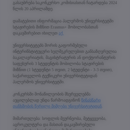
გასაუბრება საკონკურსო კომისიასთან ჩატარდება 2024
უნივერსიტეტის ვებგვერდი იყენებს „მზა-ჩანაწერებს" (Cookies) მომხმარებლის
გამოცდილების გასაუმჯობესებლად.. თუ აგრძელებთ საიტით სარგებლობას ან
წლის 20 აპრილამდე.
აჭერთ ღილაკს „თანახმა ვარ," თქვენ ეთანხმებით მზა ჩანაწერების გამოყენების
წესებს, რომელიც აღწერილია ჩვენი "მზა ჩანაწერების" პოლიტიკაში. წინააღმდეგ
შემთხვევაში, ვებგვერდი ვერ მოგაწვდით პერსონალიზებულ შინაარსს,
დამატებითი ინფორმაცია პალერმოს უნივერსიტეტში
მომსახურებასა და შეთავაზებებს.
სტაჟირების მიზნით Erasmus+ მობილობასთან
დაკავშირებით იხილეთ
აქ.
აუცილებელი
>
დაშვება
უნივერსიტეტებს შორის გაფორმებული
ვებსაიტის გამართული ფუნქციონირებისთვის
მარკეტინგი
>
დაშვება
ინტერინსტიტუცური ხელშეკრულებით განსაზღვრულია
აუცილებელი ქუქი-ფაილები.
ბაკალავრიატის, მაგისტრატურის ან დოქტორანტურის
მარკეტინგული ქუქი-ფაილები გვეხმარება
ანალიზი
>
დაშვება
საფეხურის 3 სტუდენტის მობილობა სტაჟირების
პერსონალიზებული კონტენტისა და რეკლამების
ანალიტიკური ქუქი-ფაილები გვეხმარება გავიგოთ, თუ
მიზნით (1 სტუდენტი 5 თვით, 2 სტუდენტი - 3-3 თვით),
მიწოდებაში.
როგორ ურთიერთქმედებენ ვიზიტორები ჩვენს
საქართველოს ტექნიკური უნივერსიტეტიდან
შენახვა
ვებსაიტთან.
პალერმოს უნივერსიტეტში.
მხოლოდ აუცილებელი
კონკურსში მონაწილეობის მსურველებმა
ყველას დაშვება
აუცილებლად უნდა წარმოადგინონ
წინასწარი
თანხმობის წერილი მიმღები უნივერსიტეტიდან
.
Cookie პოლიტიკა
პერსონალურ მონაცემთა დაცვის პოლიტიკა
მიმართულება: სოფლის მეურნეობა, მეტყევეობა,
აგროკულტურა და მასთან დაკავშირებული