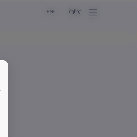
ENG
მენიუ
თ