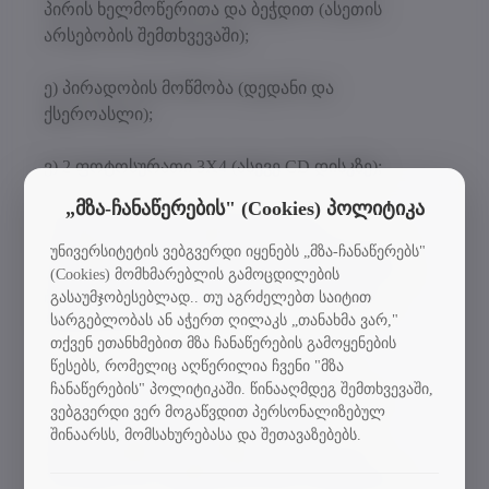
პირის ხელმოწერითა და ბეჭდით (ასეთის
არსებობის შემთხვევაში);
ე) პირადობის მოწმობა (დედანი და
ქსეროასლი);
ვ) 2 ფოტოსურათი 3X4 (ასევე CD დისკზე);
„მზა-ჩანაწერების" (Cookies) პოლიტიკა
ზ) სქესობრივი თავისუფლებისა და
ხელშეუხებლობის წინააღმდეგ მიმართული
უნივერსიტეტის ვებგვერდი იყენებს „მზა-ჩანაწერებს"
დანაშაულის ჩადენისთვის ნასამართლობის
(Cookies) მომხმარებლის გამოცდილების
შესახებ ცნობა და უფლების ჩამორთმევის
გასაუმჯობესებლად.. თუ აგრძელებთ საიტით
სარგებლობას ან აჭერთ ღილაკს „თანახმა ვარ,"
შესახებ ცნობა.
თქვენ ეთანხმებით მზა ჩანაწერების გამოყენების
წესებს, რომელიც აღწერილია ჩვენი "მზა
შენიშვნა: ცნობების წარმოდგენისგან
ჩანაწერების" პოლიტიკაში. წინააღმდეგ შემთხვევაში,
თავისუფლდება პირი, ვისაც აღნიშნული
ვებგვერდი ვერ მოგაწვდით პერსონალიზებულ
ცნობები უკვე წარმოდგენილი აქვს
შინაარსს, მომსახურებასა და შეთავაზებებს.
უნივერსიტეტის ადამიანური რესურსების
მართვისა და საქმისწარმოების სამსახურში.