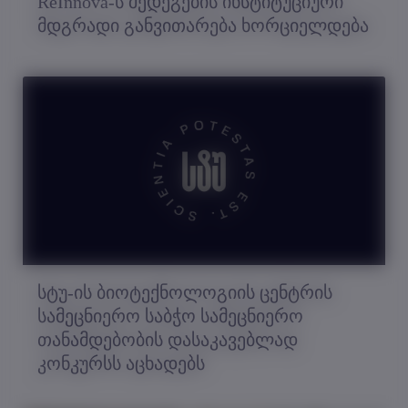
ReInnova-ს შედეგების ინსტიტუციური
მდგრადი განვითარება ხორციელდება
სტუ-ის ბიოტექნოლოგიის ცენტრის
სამეცნიერო საბჭო სამეცნიერო
თანამდებობის დასაკავებლად
კონკურსს აცხადებს