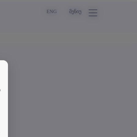
ENG
მენიუ
თ