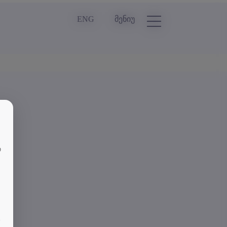
ENG
მენიუ
თ