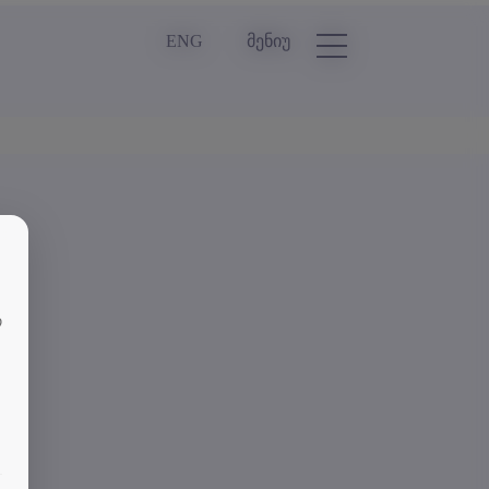
ENG
მენიუ
თ