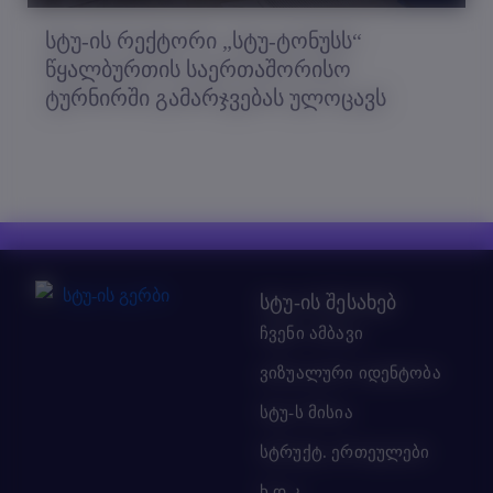
სტუ-ის რექტორი „სტუ-ტონუსს“
წყალბურთის საერთაშორისო
ტურნირში გამარჯვებას ულოცავს
სტუ-ის შესახებ
ჩვენი ამბავი
ვიზუალური იდენტობა
სტუ-ს მისია
სტრუქტ. ერთეულები
ხ.დ.კ