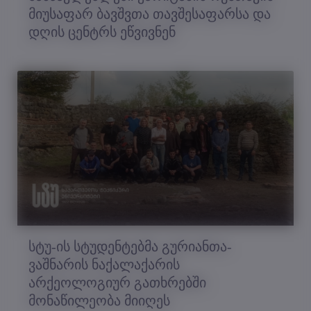
მიუსაფარ ბავშვთა თავშესაფარსა და
დღის ცენტრს ეწვივნენ
სტუ-ის სტუდენტებმა გურიანთა-
ვაშნარის ნაქალაქარის
არქეოლოგიურ გათხრებში
მონაწილეობა მიიღეს