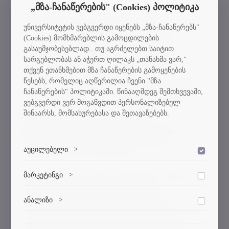
„მზა-ჩანაწერების" (Cookies) პოლიტიკა
„მინდა მადლობა გადავუხადო ჩვენს
უნივერსიტეტის ვებგვერდი იყენებს „მზა-ჩანაწერებს"
სტუდენტებს, საქართველოს მომავალ თაობას
(Cookies) მომხმარებლის გამოცდილების
ახალი პროექტის დაწყებისთვის. ბუნების
გასაუმჯობესებლად.. თუ აგრძელებთ საიტით
დაცვა, მოვლა, განაშენიანება არის ჩვენი ერთ-
სარგებლობას ან აჭერთ ღილაკს „თანახმა ვარ,"
ერთი მთავარი მიზანი და როცა სტუ-ის
თქვენ ეთანხმებით მზა ჩანაწერების გამოყენების
თვითმმართველობის პრეზიდენტმა ინიციატივა
წესებს, რომელიც აღწერილია ჩვენი "მზა
ჩანაწერების" პოლიტიკაში. წინააღმდეგ შემთხვევაში,
გააჟღერა, რა თქმა უნდა, დიდი სიხარულით
ვებგვერდი ვერ მოგაწვდით პერსონალიზებულ
დავუჭირეთ მხარი. მადლობა საბურთალოს
შინაარსს, მომსახურებასა და შეთავაზებებს.
რაიონის გამგებელს, ბატონ გიზოს,
სტუდენტების მხარდაჭერისთვის. წინსვლა და
წარმატება მინდა ვუსურვო სტუდენტებს“, -
აუცილებელი
>
განაცხადა დავით გურგენიძემ.
დაშვება
ვებსაიტის გამართული ფუნქციონირებისთვის
მარკეტინგი
>
საბურთალოს რაიონის გამგებელმა რექტორს
დაშვება
აუცილებელი ქუქი-ფაილები.
და სტუდენტებს მადლობა გადაუხადა
მარკეტინგული ქუქი-ფაილები გვეხმარება
ანალიზი
>
საინტერესო პროექტის ინიციირებისა და
დაშვება
პერსონალიზებული კონტენტისა და რეკლამების
ორგანიზებისთვის. როგორც გიზო ვასაძემ
მიწოდებაში.
ანალიტიკური ქუქი-ფაილები გვეხმარება გავიგოთ,
აღნიშნა, გამგეობა მზადაა სტუდენტებს მსგავს