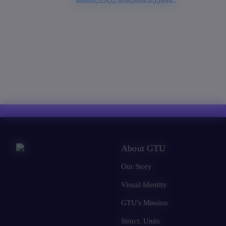
About GTU
Our Story
Visual Identity
GTU's Mission
Struct. Units