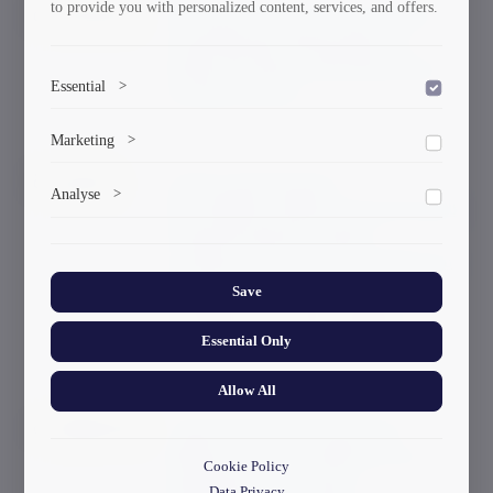
to provide you with personalized content, services, and offers.
თ. გაბადაძე
შავი ზღვის წყლის კომპლექსური
გადამუშავება სამედიცინო და
ტექნიკური მასალების მისარებად
Essential
>
და მათი კვლევა
To save the cookie options selected by the user.
Marketing
>
მ. კიკნაძე
კონფლიქტების შიდა
Marketing cookies help us deliver personalized content and
Analyse
>
ads.
სახელმწიფოერბრივი რეგულაციის
ეფექტურობის შეფასების
Collects anonymized information about website usage to
კოგნიტიური მოდელის დამუშავება
improve content and user experience.
სოციალური, პოლიტიკური და
Save
ეკონომიკური განვითარების
ფაქტორების გათვალისწინებით
Essential Only
Allow All
ო. ზუმბურიძე
„უნივერსიტეტის პროფესორ-
მასწავლებელთა სასწავლო და
Cookie Policy
სამეცნიერო-კვლევითი
Data Privacy