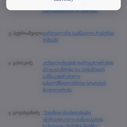
საქმიანობის შეფასების
ავტომატიზებული სისტემა“
ჟ. პეტრიაშვილი
ვირტუალური სასწავლო რესურსი
ქიმიაში
ჯ. გახოკიძე
კონფლიქტების დარეგულირების
პრეცედენტები და აფხაზეთის
განსაკუთრებული
სახელმწიფოებრივი სტატუსის
მოდელირება
ჯ. გოგისვანიძე
"მუდმივი მაგნიტებიანი
ენერგეტიკული დანადგარის
საპილოტე ნიმუშის შექმნა"