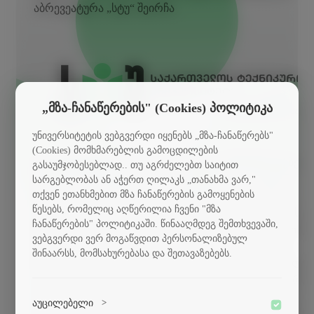
აბრევეატურა „სტუ“ შეირჩა
„მზა-ჩანაწერების" (Cookies) პოლიტიკა
უნივერსიტეტის ვებგვერდი იყენებს „მზა-ჩანაწერებს"
(Cookies) მომხმარებლის გამოცდილების
ფაკულტეტებისათვის განისაზღვრა განმანსხვავებელ
გასაუმჯობესებლად.. თუ აგრძელებთ საიტით
სიმბოლო: აბრევიატურის ელემენტი "ტ", რადგან
სარგებლობას ან აჭერთ ღილაკს „თანახმა ვარ,"
თქვენ ეთანხმებით მზა ჩანაწერების გამოყენების
დასახელებაში მთავარი განმასხვავებელი სიტყვა
წესებს, რომელიც აღწერილია ჩვენი "მზა
„ტექნიკური“ უნივერსიტეტის არსს გამოხატავს და ს
ჩანაწერების" პოლიტიკაში. წინააღმდეგ შემთხვევაში,
მასშია გადმოცემული თითოეული ფაკულტეტის შინაა
ვებგვერდი ვერ მოგაწვდით პერსონალიზებულ
მახასიათებლები. აგრარული მეცნიერებებისა და
შინაარსს, მომსახურებასა და შეთავაზებებს.
ბიოსისტემების ინჟინერინგის ფაკულტეტის სიმბოლო
ინსპირაცია მცენარის გრაფიკული ანატომიის ფორმე
გახდა, სადაც ტ-ს მუცელი ფოთლების ვიზუალური
აუცილებელი
>
გამოსახულებაა, ხოლო წერტილი - ამ მცენარის ნაყო