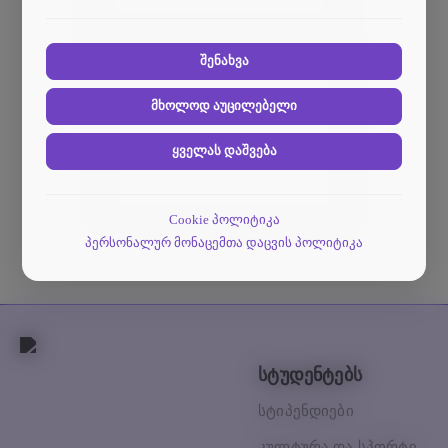
მიწოდებაში.
ანალიტიკური ქუქი-ფაილები გვეხმარება გავიგოთ,
თუ როგორ ურთიერთქმედებენ ვიზიტორები ჩვენს
ვებსაიტთან.
შენახვა
მხოლოდ აუცილებელი
ყველას დაშვება
Cookie პოლიტიკა
პერსონალურ მონაცემთა დაცვის პოლიტიკა
სტუდენტებს
სტიპენდიები
კულტურა და სპორტი