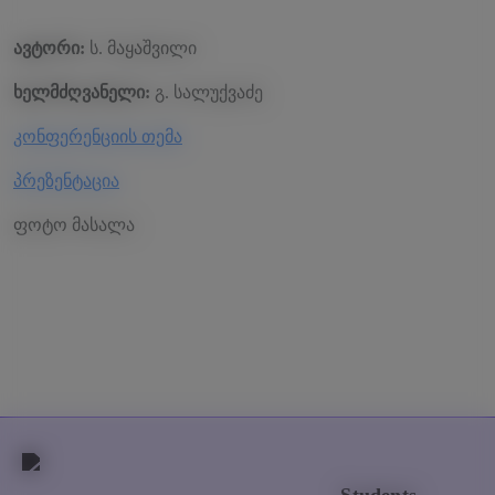
ავტორი:
ს. მაყაშვილი
ხელმძღვანელი:
გ. სალუქვაძე
კონფერენციის თემა
პრეზენტაცია
ფოტო მასალა