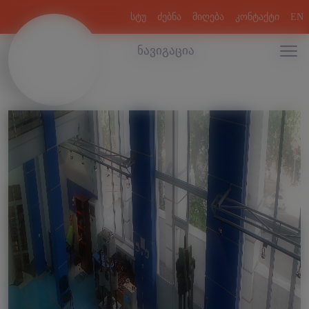
სტუ
ძებნა
მიღება
კონტაქტი
EN
ნავიგაცია