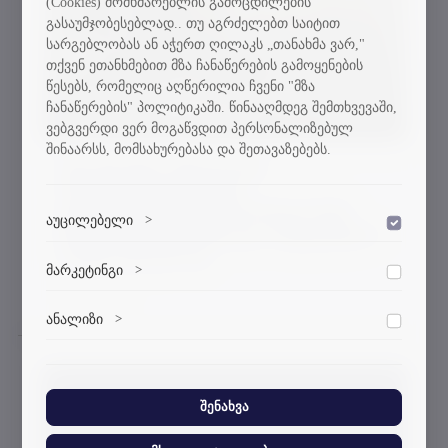
(Cookies) მომხმარებლის გამოცდილების
გასაუმჯობესებლად.. თუ აგრძელებთ საიტით
სარგებლობას ან აჭერთ ღილაკს „თანახმა ვარ,"
თქვენ ეთანხმებით მზა ჩანაწერების გამოყენების
წესებს, რომელიც აღწერილია ჩვენი "მზა
ჩანაწერების" პოლიტიკაში. წინააღმდეგ შემთხვევაში,
ვებგვერდი ვერ მოგაწვდით პერსონალიზებულ
შინაარსს, მომსახურებასა და შეთავაზებებს.
სტუ-ში სხვა უმაღლესი
საგანმანათლებლო
დაწესებულებიდან მობილობის
აუცილებელი
>
დაშვება
წესით გადმომსვლელ სტუდენტთა
საყურადღებოდ
ვებსაიტის გამართული ფუნქციონირებისთვის
მარკეტინგი
>
დაშვება
აუცილებელი ქუქი-ფაილები.
14-09-2023
მარკეტინგული ქუქი-ფაილები გვეხმარება
ანალიზი
>
დაშვება
პერსონალიზებული კონტენტისა და რეკლამების
მიწოდებაში.
ანალიტიკური ქუქი-ფაილები გვეხმარება გავიგოთ,
თუ როგორ ურთიერთქმედებენ ვიზიტორები ჩვენს
ვებსაიტთან.
შენახვა