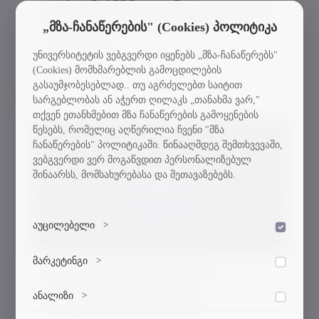
სახელმწიფო უნივერსიტეტს შორის
თანამშრომლობის მემორანდუმი
„მზა-ჩანაწერების" (Cookies) პოლიტიკა
გაფორმდა
უნივერსიტეტის ვებგვერდი იყენებს „მზა-ჩანაწერებს"
17-03-2026
(Cookies) მომხმარებლის გამოცდილების
გასაუმჯობესებლად.. თუ აგრძელებთ საიტით
სარგებლობას ან აჭერთ ღილაკს „თანახმა ვარ,"
თქვენ ეთანხმებით მზა ჩანაწერების გამოყენების
წესებს, რომელიც აღწერილია ჩვენი "მზა
ჩანაწერების" პოლიტიკაში. წინააღმდეგ შემთხვევაში,
ვებგვერდი ვერ მოგაწვდით პერსონალიზებულ
შინაარსს, მომსახურებასა და შეთავაზებებს.
აუცილებელი
>
დაშვება
ვებსაიტის გამართული ფუნქციონირებისთვის
მარკეტინგი
>
დაშვება
აუცილებელი ქუქი-ფაილები.
საინფორმაციო შეხვედრა
„ჰორიზონტი ევროპას“
მარკეტინგული ქუქი-ფაილები გვეხმარება
ანალიზი
>
პროგრამის ფარგლებში
დაშვება
პერსონალიზებული კონტენტისა და რეკლამების
მიწოდებაში.