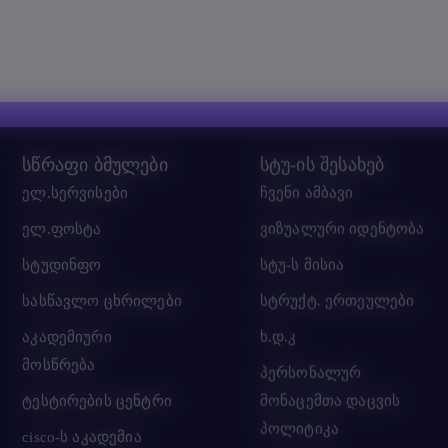
სწრაფი ბმულები
სტუ-ის შესახებ
ელ.სერვისები
ჩვენი ამბავი
ელ.ფოსტა
ვიზუალური იდენტობა
სტუდინფო
სტუ-ს მისია
სასწავლო ცხრილები
სტრუქტ. ერთეულები
აკადემიური
ხ.დ.კ
მოსწრება
პერსონალურ
ტესტირების ცენტრი
მონაცემთა დაცვის
პოლიტიკა
cisco-ს აკადემია